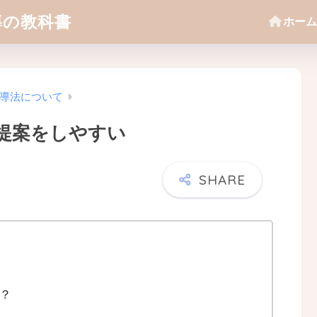
導の教科書
ホーム
導法について
提案をしやすい
？