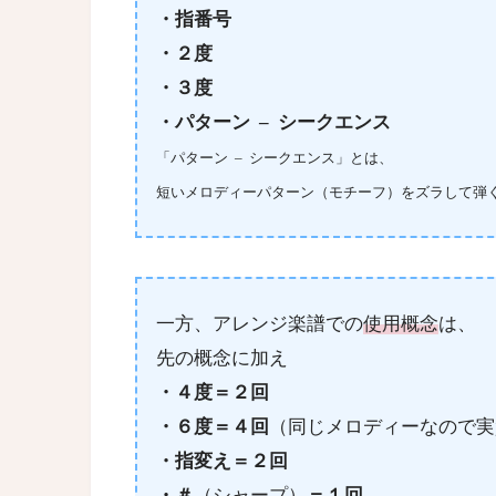
・指番号
・２度
・３度
・パターン – シークエンス
「
パターン – シークエンス」とは、
短いメロディーパターン（モチーフ）をズラして弾
一方、アレンジ楽譜での
使用概念
は、
先の概念に加え
・４度＝２回
・６度＝４回
（同じメロディーなので実
・指変え＝２回
・＃
（シャープ）
＝１回