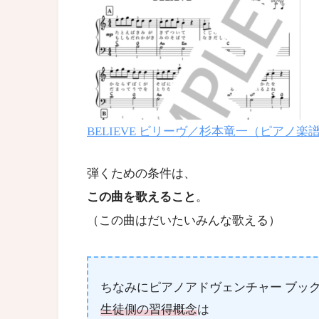
BELIEVE ビリーヴ／杉本竜一（ピアノ楽
弾くための条件は、
この曲を歌えること
。
（この曲はだいたいみんな歌える）
ちなみにピアノアドヴェンチャー ブッ
生徒側の習得概念
は