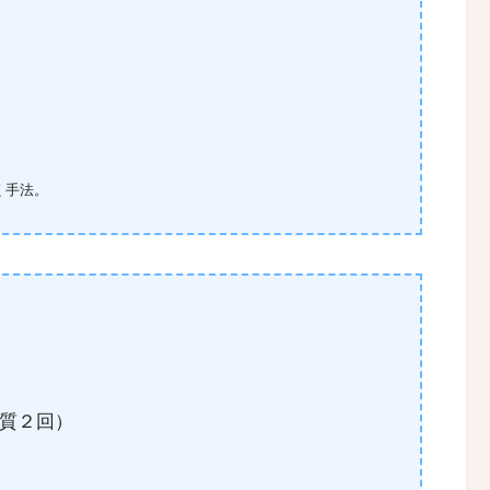
く手法。
質２回）