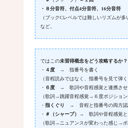
・８分音符、付点4分音符、16分音符
（ブックCレベルでは難しいリズムが多
など。
ではこの
未習得概念をどう攻略するか？
・
４度
→ 指番号を書く
（音程読みではなく、指番号を見て弾く
・
６度
→ 歌詞や音程感覚と連携させ
（歌詞→跳躍音程感覚→６度ポジション
・
指くぐり
→ 音程と指番号の両方認
・
＃（シャープ）
→ 歌詞や音程感覚と
（歌詞→ニュアンスが変わった感じ→ポ