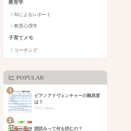
教育学
AIによるレポート
教育心理学
子育てメモ
コーチング
POPULAR
1
ピアノアドヴェンチャーの難易度
は？
7772 views
2
譜読みって何を読むの？