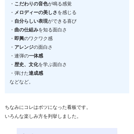
・
こだわりの音色
が鳴る感覚
・
メロディーの美しさ
を感じる
・
自分らしい表現
ができる喜び
・
曲の仕組み
を知る面白さ
・
即興
のワクワク感
・
アレンジ
の面白さ
・連弾の
一体感
・
歴史、文化
を学ぶ面白さ
・弾けた
達成感
などなど。
ちなみにコレはボツになった看板です。
いろんな楽しみ方を列挙しました。