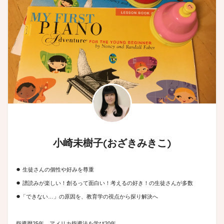
小崎未樹子(おざきみきこ)
●
生徒さんの個性や好みを尊重
●
譜読みが楽しい！創るって面白い！考えるの好き！の生徒さんが多数
●
「できない…」の原因を、教育学の視点から探り解決へ
指導歴25年。アメリカ指導法を学び20年。