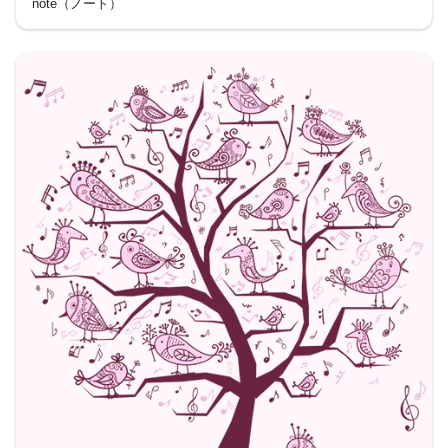
おざきみきこ
note（ノート）