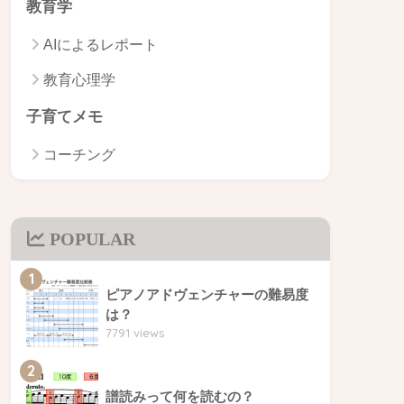
教育学
AIによるレポート
教育心理学
子育てメモ
コーチング
POPULAR
1
ピアノアドヴェンチャーの難易度
は？
7791 views
2
譜読みって何を読むの？