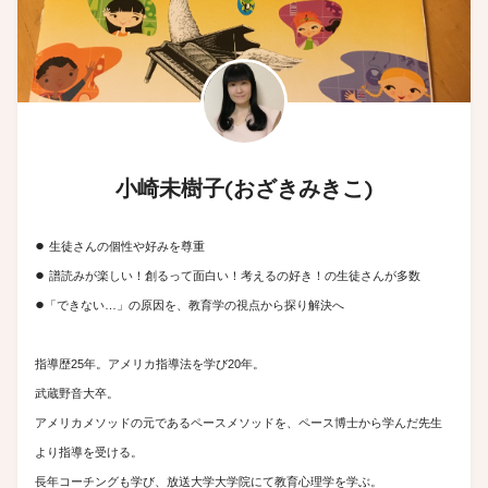
小崎未樹子(おざきみきこ)
●
生徒さんの個性や好みを尊重
●
譜読みが楽しい！創るって面白い！考えるの好き！の生徒さんが多数
●
「できない…」の原因を、教育学の視点から探り解決へ
指導歴25年。アメリカ指導法を学び20年。
武蔵野音大卒。
アメリカメソッドの元であるペースメソッドを、ペース博士から学んだ先生
より指導を受ける。
長年コーチングも学び、放送大学大学院にて教育心理学を学ぶ。