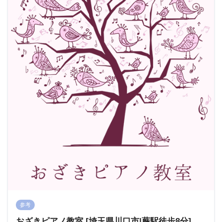
参考
おざきピアノ教室 [埼玉県川口市|蕨駅徒歩8分]