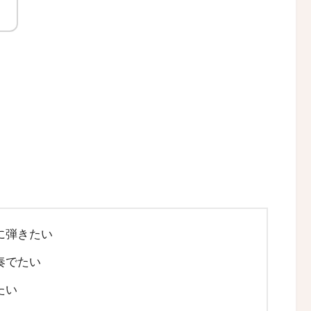
！
に弾きたい
奏でたい
たい