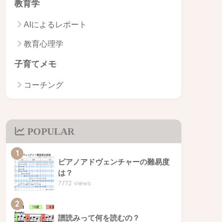
教育学
AIによるレポート
教育心理学
子育てメモ
コーチング
POPULAR
1
ピアノアドヴェンチャーの難易度
は？
7772 views
2
譜読みって何を読むの？