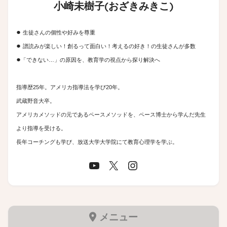
小崎未樹子(おざきみきこ)
●
生徒さんの個性や好みを尊重
●
譜読みが楽しい！創るって面白い！考えるの好き！の生徒さんが多数
●
「できない…」の原因を、教育学の視点から探り解決へ
指導歴25年。アメリカ指導法を学び20年。
武蔵野音大卒。
アメリカメソッドの元であるペースメソッドを、ペース博士から学んだ先生
より指導を受ける。
長年コーチングも学び、放送大学大学院にて教育心理学を学ぶ。
メニュー