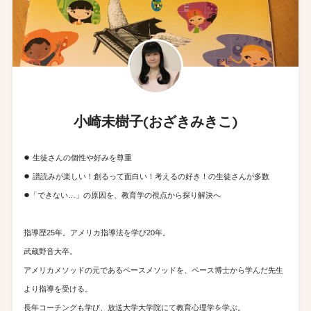
小崎未樹子(おざきみきこ)
●
生徒さんの個性や好みを尊重
●
譜読みが楽しい！創るって面白い！考えるの好き！の生徒さんが多数
●
「できない…」の原因を、教育学の視点から探り解決へ
指導歴25年。アメリカ指導法を学び20年。
武蔵野音大卒。
アメリカメソッドの元であるペースメソッドを、ペース博士から学んだ先生
より指導を受ける。
長年コーチングも学び、放送大学大学院にて教育心理学を学ぶ。