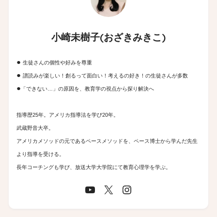
小崎未樹子(おざきみきこ)
●
生徒さんの個性や好みを尊重
●
譜読みが楽しい！創るって面白い！考えるの好き！の生徒さんが多数
●
「できない…」の原因を、教育学の視点から探り解決へ
指導歴25年。アメリカ指導法を学び20年。
武蔵野音大卒。
アメリカメソッドの元であるペースメソッドを、ペース博士から学んだ先生
より指導を受ける。
長年コーチングも学び、放送大学大学院にて教育心理学を学ぶ。