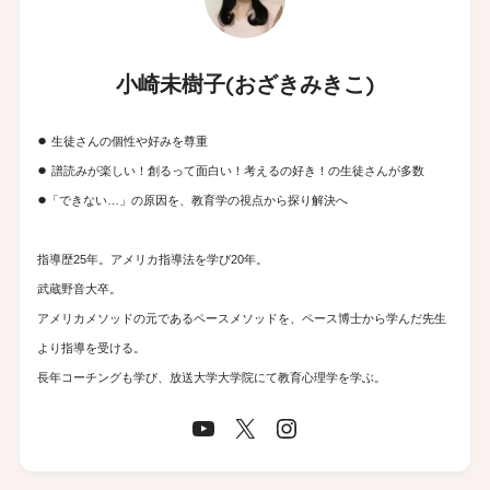
小崎未樹子(おざきみきこ)
●
生徒さんの個性や好みを尊重
●
譜読みが楽しい！創るって面白い！考えるの好き！の生徒さんが多数
●
「できない…」の原因を、教育学の視点から探り解決へ
指導歴25年。アメリカ指導法を学び20年。
武蔵野音大卒。
アメリカメソッドの元であるペースメソッドを、ペース博士から学んだ先生
より指導を受ける。
長年コーチングも学び、放送大学大学院にて教育心理学を学ぶ。