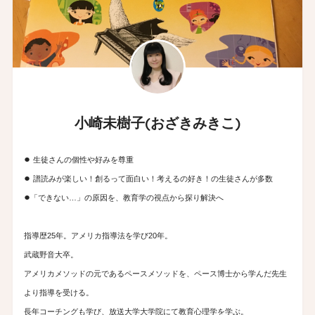
小崎未樹子(おざきみきこ)
●
生徒さんの個性や好みを尊重
●
譜読みが楽しい！創るって面白い！考えるの好き！の生徒さんが多数
●
「できない…」の原因を、教育学の視点から探り解決へ
指導歴25年。アメリカ指導法を学び20年。
武蔵野音大卒。
アメリカメソッドの元であるペースメソッドを、ペース博士から学んだ先生
より指導を受ける。
長年コーチングも学び、放送大学大学院にて教育心理学を学ぶ。